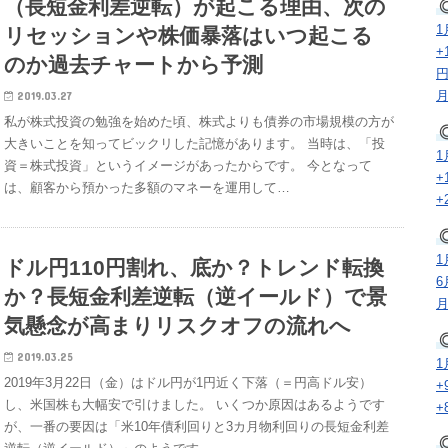
（長短金利差逆転）が起こる理由、次の
1
リセッションや株価暴落はいつ起こる
+
のか過去チャートから予測
月
2019.03.27
私が株式投資の勉強を始めた頃、株式よりも債券の市場規模の方が
大きいことを知ってビックリした記憶があります。 当時は、「投
1
資＝株式投資」というイメージがあったからです。 今となって
+
は、顧客から預かった多額のマネーを運用して…
+
1
ドル円110円割れ、底か？トレンド転換
6
か？長短金利差逆転（逆イールド）で景
月
気懸念が高まりリスクオフの流れへ
2019.03.25
1
2019年3月22日（金）はドル円が1円近く下落（＝円高ドル安）
+
し、米国株も大幅安で引けました。 いくつか原因はあるようです
+
が、一番の要因は「米10年債利回りと3カ月物利回りの長短金利差