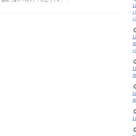
逆転（逆イールド）」のようです。 …
1
+
+
1
月
+
1
月
3
月
1