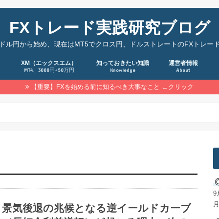
FXトレード実践研究ブログ
でドル円から始め、現在はMT5でクロス円、ドルストレートのFXトレー
XM（エックスエム）
知っておきたい知識
運営者情報
MT4、3000円+50万円
Knowledge
About
【重要】FXを始める前に知るべき大事なこと ←クリック
9
月
景気後退の兆候となる逆イールドカーブ