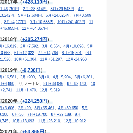
◎2017年（
+428,110円
）
月-46,751円
、
2月+28,314円
、
3月+29,543円
、
4月
13,242円
、
5月+17,604円
、
6月+14,625円
、
7月+3,509
円
、
8月+4,177円
、
9月+10,633円
、
10月+241,402円
、
11
+46,955円
、
12月+64,857円
◎2018年（
+205,274円
）
月+16,819
、
2月+7,592
、
3月+8,554
、
4月+10,098
、
5月
10,658
、
6月+12,322
、
7月+14,764
、
8月+15,301
、
9月
21,528
、
10月+61,304
、
11月+51,297
、
12月-24,963
◎2019年（
-9,738円
）
月+16,581
、
2月+900
、
3月+0
、
4月+5,904
、
5月+6,361
、
月+4,880
、7月ノートレ、
8月+38,046
、
9月-92,140
、
10
+2,741
、
11月+1,470
、
12月+5,519
◎2020年（
+224,250円
）
月+3,606
、
2月+20
、
3月+65,461
、
4月+39,650
、
5月
9,100
、
6月-36
、
7月+19,700
、
8月+27,189
、
9月
8,745
、
10月+13,693
、
11月+26,210
、
12月+10,912
◎2021年（
+53,865円
）