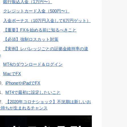
、
銀行振込入金（1万円〜）
、
クレジットカード入金（500円〜）
、
入金ボーナス（10万円入金して6万円ゲット）
、
【重要】FXを始める前に知るべきこと
、
【必須】強制ロスカット対策
、
【実例】レバレッジごとの証拠金維持率の違
い
、
MT4のダウンロード＆ログイン
、
MacでFX
0、
iPhoneやiPadでFX
1、
MT4で最初に設定したいこと
2、
【2020年コロナショック】不況期は新しいお
金持ちが生まれるチャンス