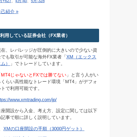
月+627
、
4月-40
、
5月-328
己紹介 »
利用している証券会社（FX業者）
現在、レバレッジが圧倒的に大きいので少ない資
金でも取引が可能な海外FX業者「
XM（エックス
エム）
」でトレードしています。
「
MT4じゃないとFXでは勝てない
」と言う人がい
るくらい高性能なトレード環境「MT4」がデフォ
ルトで利用可能です。
ttps://www.xmtrading.com/jp/
口座開設から入金、考え方、設定に関しては以下
の記事で順に詳しく説明しています。
、
XMの口座開設の手順（3000円ゲット）