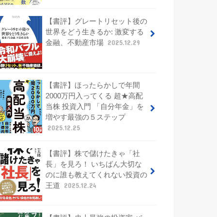
【書評】グレートリセット後の
世界をどう生きるか: 激変する
金融、不動産市場
2025.12.29
【書評】ほったらかしで年間
2000万円入ってくる 超★高配
当株 投資入門 「自分年金」を
増やす最強の５ステップ
2025.12.25
【書評】株で儲けたきゃ「社
長」を見ろ！ いちばん大切な
のに誰も教えてくれない投資の
王道
2025.12.24