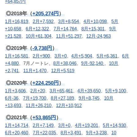
+64,857円
◎2018年（
+205,274円
）
1月+16,819
、
2月+7,592
、
3月+8,554
、
4月+10,098
、
5月
+10,658
、
6月+12,322
、
7月+14,764
、
8月+15,301
、
9月
+21,528
、
10月+61,304
、
11月+51,297
、
12月-24,963
◎2019年（
-9,738円
）
1月+16,581
、
2月+900
、
3月+0
、
4月+5,904
、
5月+6,361
、
6月
+4,880
、7月ノートレ、
8月+38,046
、
9月-92,140
、
10月
+2,741
、
11月+1,470
、
12月+5,519
◎2020年（
+224,250円
）
1月+3,606
、
2月+20
、
3月+65,461
、
4月+39,650
、
5月+9,100
、
6月-36
、
7月+19,700
、
8月+27,189
、
9月+8,745
、
10月
+13,693
、
11月+26,210
、
12月+10,912
◎2021年（
+53,865円
）
1月+14,714
、
2月+7,149
、
3月+0
、
4月+19,201
、
5月+14,930
、
6月+20,460
、
7月+22,035
、
8月+3,491
、
9月+3,238
、
10