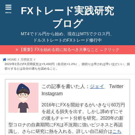
FXトレード実践研究
menu
ブログ
MT4でドル円から始め、現在はMT5でクロス円、
ドルストレートのFXトレード修行中
【重要】FXを始める前に知るべき大事なこと ←クリック
HOME
月間収支
2022年2月のFX月間収支は+5,430円（前月比+1.2%）、損切りは早ければ早いほどいい、損
切りするとは自分の過ちを認めること。
この記事を書いた人：
ジェイ
Twitter
Instagram
2016年にFXを開始するがいきなり60万円
を超える損失を出す。しかし諦めずにそ
の後もチャート分析を研究。2020年の新
型コロナの自粛期間にFXは不況期に強いビジネスと再認
識し、さらに研究に熱を入れる。詳しい自己紹介は
こち