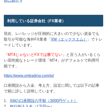
自己紹介 »
利用している証券会社（FX業者）
現在、レバレッジが圧倒的に大きいので少ない資金でも
取引が可能な海外FX業者「
XM（エックスエム）
」でトレ
ードしています。
「
MT4じゃないとFXでは勝てない
」と言う人がいるくら
い高性能なトレード環境「MT4」がデフォルトで利用可
能です。
https://www.xmtrading.com/jp/
口座開設から入金、考え方、設定に関しては以下の記事
で順に詳しく説明しています。
1、
XMの口座開設の手順（3000円ゲット）
2、
銀行振込入金（1万円〜）