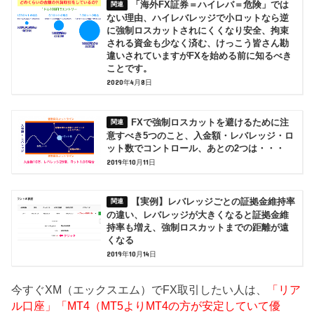
「海外FX証券＝ハイレバ＝危険」では
ない理由、ハイレバレッジで小ロットなら逆
に強制ロスカットされにくくなり安全、拘束
される資金も少なく済む、けっこう皆さん勘
違いされていますがFXを始める前に知るべき
ことです。
2020年4月8日
FXで強制ロスカットを避けるために注
意すべき5つのこと、入金額・レバレッジ・ロ
ット数でコントロール、あとの2つは・・・
2019年10月11日
【実例】レバレッジごとの証拠金維持率
の違い、レバレッジが大きくなると証拠金維
持率も増え、強制ロスカットまでの距離が遠
くなる
2019年10月14日
今すぐXM（エックスエム）でFX取引したい人は、
「リア
ル口座」「MT4（MT5よりMT4の方が安定していて優