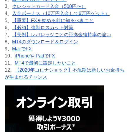
3、
クレジットカード入金（500円〜）
4、
入金ボーナス（10万円入金して6万円ゲット）
5、
【重要】FXを始める前に知るべきこと
6、
【必須】強制ロスカット対策
7、
【実例】レバレッジごとの証拠金維持率の違い
8、
MT4のダウンロード＆ログイン
9、
MacでFX
10、
iPhoneやiPadでFX
11、
MT4で最初に設定したいこと
12、
【2020年コロナショック】不況期は新しいお金持ち
が生まれるチャンス