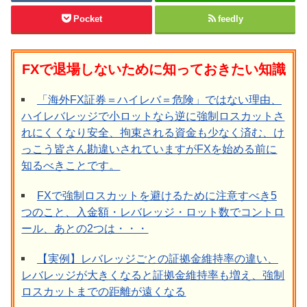
Pocket
feedly
FXで退場しないために知っておきたい知識
「海外FX証券＝ハイレバ＝危険」ではない理由、
ハイレバレッジで小ロットなら逆に強制ロスカットさ
れにくくなり安全、拘束される資金も少なく済む、け
っこう皆さん勘違いされていますがFXを始める前に
知るべきことです。
FXで強制ロスカットを避けるために注意すべき5
つのこと、入金額・レバレッジ・ロット数でコントロ
ール、あとの2つは・・・
【実例】レバレッジごとの証拠金維持率の違い、
レバレッジが大きくなると証拠金維持率も増え、強制
ロスカットまでの距離が遠くなる