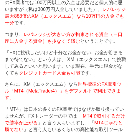
のFX業者では100万円以上の入金は必要だと個人的に思
いますが（私は300万円入金していました）、
レバレッジ
最大888倍のXM（エックスエム）なら10万円の入金でも
十分
です。
つまり、
レバレッジが大きい方が拘束される資金（＝口
座に入金する資金）も少なくて済む
ということです。
「FXに挑戦したいけど十分なお金がない...お金が貯まる
まで待てない」という人は、 XM（エックスエム）で挑戦
してみるといいと思います。いま現在、手元に現金がな
くても
クレジットカード入金も可能
です。
さらに、XM（エックスエム）なら
世界標準のFX取引ツー
ル「MT4（MetaTrader4）」をデフォルトで利用できま
す。
「MT4」は日本の多くのFX業者ではなぜか取り扱ってい
ませんが、FXトレーダーの中では 「
MT4で取引するだけ
で勝率が上がる
」と言う人もいますし、「
MT4じゃなと
勝てない
」と言う人もいるくらいの高性能な取引ツール