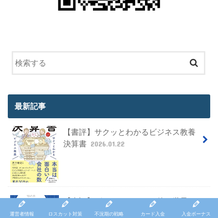
最新記事
【書評】サクッとわかるビジネス教養
決算書
2026.01.22
【書評】グレートリセット後の世界を
どう生きるか: 激変する金融、不動産市
運営者情報
ロスカット対策
不況期の戦略
カード入金
入金ボーナス