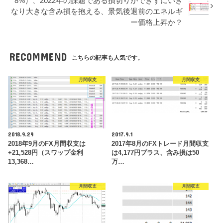
8%）、2022年の課題である損切りができずにいき
なり大きな含み損を抱える、景気後退前のエネルギ
ー価格上昇か？
RECOMMEND
こちらの記事も人気です。
月間収支
月間収支
2018.9.29
2017.9.1
2018年9月のFX月間収支は
2017年8月のFXトレード月間収支
+21,528円（スワップ金利
は4,177円プラス、含み損は50
13,368…
万…
月間収支
月間収支