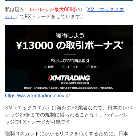
私は現在、
レバレッジ最大888倍
の「
XM（エックスエ
ム）
」でFXトレードをしています。
https://www.xmtrading.com/jp/
XM（エックスエム）は海外のFX業者なので、日本のレバ
レッジ25倍までの規制に縛られることなく、ハイレバレ
ッジでFXトレードが可能です。
強制ロスカットにかかるリスクを低くするために、日本