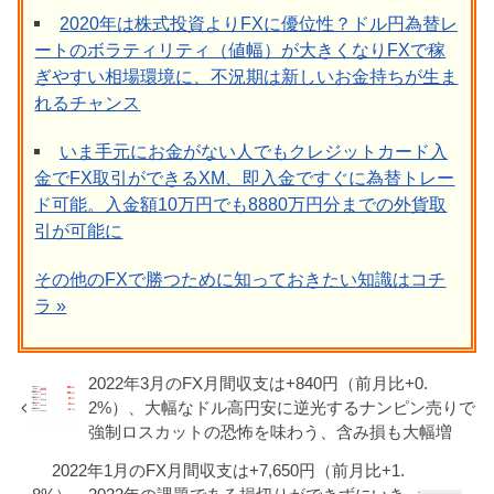
2020年は株式投資よりFXに優位性？ドル円為替レ
ートのボラティリティ（値幅）が大きくなりFXで稼
ぎやすい相場環境に、不況期は新しいお金持ちが生ま
れるチャンス
いま手元にお金がない人でもクレジットカード入
金でFX取引ができるXM、即入金ですぐに為替トレー
ド可能。入金額10万円でも8880万円分までの外貨取
引が可能に
その他のFXで勝つために知っておきたい知識はコチ
ラ »
2022年3月のFX月間収支は+840円（前月比+0.
2%）、大幅なドル高円安に逆光するナンピン売りで
強制ロスカットの恐怖を味わう、含み損も大幅増
2022年1月のFX月間収支は+7,650円（前月比+1.