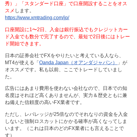
秀）」「スタンダード口座」で口座開設することをオス
スメ
します。
https://www.xmtrading.com/jp/
口座開設に1〜2日、入金は銀行振込でもクレジットカー
ド入金でも数分で完了するので、最短で2日後にはトレー
ド開始できます。
日本の証券会社でFXをやりたいと考えている人なら、
MT4が使える「
Oanda Japan（オアンダジャパン）
」が
オススメです。私も以前、ここでトレードしていまし
た。
広告にはあまり費用を使わない会社なので、日本での知
名度はそれほど高くありませんが、実力＆歴史ともに兼
ね備えた信頼度の高いFX業者です。
ただし、レバレッジが25倍なのでそれなりの資金を入金
しないと強制ロスカットにかかる確率が高くなってしま
います。（これは日本のどのFX業者にも言えることで
す）