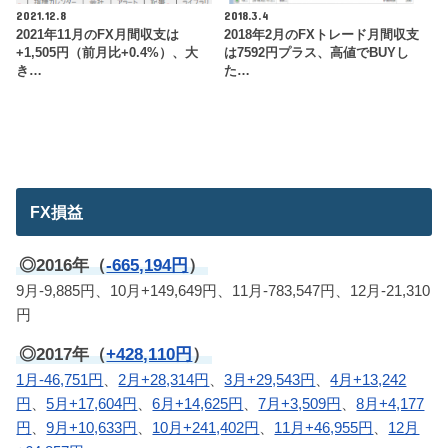
2021.12.8
2018.3.4
2021年11月のFX月間収支は
2018年2月のFXトレード月間収支
+1,505円（前月比+0.4%）、大
は7592円プラス、高値でBUYし
き…
た…
FX損益
◎2016年（
-665,194円
）
9月-9,885円、10月+149,649円、11月-783,547円、12月-21,310
円
◎2017年（
+428,110円
）
1月-46,751円
、
2月+28,314円
、
3月+29,543円
、
4月+13,242
円
、
5月+17,604円
、
6月+14,625円
、
7月+3,509円
、
8月+4,177
円
、
9月+10,633円
、
10月+241,402円
、
11月+46,955円
、
12月