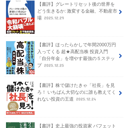
【書評】グレートリセット後の世界を
どう生きるか: 激変する金融、不動産市
場
2025.12.29
【書評】ほったらかしで年間2000万円
入ってくる 超★高配当株 投資入門
「自分年金」を増やす最強の５ステッ
プ
2025.12.25
【書評】株で儲けたきゃ「社長」を見
ろ！ いちばん大切なのに誰も教えてく
れない投資の王道
2025.12.24
【書評】史上最強の投資家 バフェット