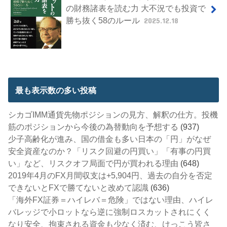
の財務諸表を読む力 大不況でも投資で
勝ち抜く58のルール
2025.12.18
最も表示数の多い投稿
シカゴIMM通貨先物ポジションの見方、解釈の仕方。投機
筋のポジションから今後の為替動向を予想する
(937)
少子高齢化が進み、国の借金も多い日本の「円」がなぜ
安全資産なのか？「リスク回避の円買い」「有事の円買
い」など、リスクオフ局面で円が買われる理由
(648)
2019年4月のFX月間収支は+5,904円、過去の自分を否定
できないとFXで勝てないと改めて認識
(636)
「海外FX証券＝ハイレバ＝危険」ではない理由、ハイレ
バレッジで小ロットなら逆に強制ロスカットされにくく
なり安全、拘束される資金も少なく済む、けっこう皆さ