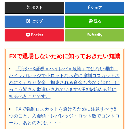
ポスト
シェア
はてブ
送る
Pocket
feedly
FXで退場しないために知っておきたい知識
「海外FX証券＝ハイレバ＝危険」ではない理由、
ハイレバレッジで小ロットなら逆に強制ロスカットさ
れにくくなり安全、拘束される資金も少なく済む、け
っこう皆さん勘違いされていますがFXを始める前に
知るべきことです。
FXで強制ロスカットを避けるために注意すべき5
つのこと、入金額・レバレッジ・ロット数でコントロ
ール、あとの2つは・・・