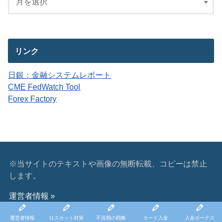
リンク
日銀：金融システムレポート
CME FedWatch Tool
Forex Factory
※当サイトのテキストや画像の無断転載、コピーは禁止
します。
運営者情報 »
運営者情報
ロスカット対策
不況期の戦略
カード入金
入金ボーナス