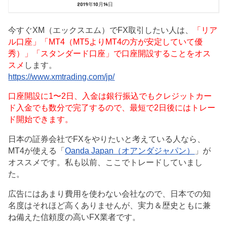
2019年10月14日
今すぐXM（エックスエム）でFX取引したい人は、
「リア
ル口座」「MT4（MT5よりMT4の方が安定していて優
秀）」「スタンダード口座」で口座開設することをオス
スメ
します。
https://www.xmtrading.com/jp/
口座開設に1〜2日、入金は銀行振込でもクレジットカー
ド入金でも数分で完了するので、最短で2日後にはトレー
ド開始できます。
日本の証券会社でFXをやりたいと考えている人なら、
MT4が使える「
Oanda Japan（オアンダジャパン）
」が
オススメです。私も以前、ここでトレードしていまし
た。
広告にはあまり費用を使わない会社なので、日本での知
名度はそれほど高くありませんが、実力＆歴史ともに兼
ね備えた信頼度の高いFX業者です。