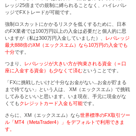
レッジ25倍までの規制に縛られることなく、ハイレバレ
ッジでFXトレードが可能です。
強制ロスカットにかかるリスクを低くするために、日本
のFX業者では100万円以上の入金は必要だと個人的に思
いますが（私は300万円入金していました）、
レバレッジ
最大888倍のXM（エックスエム）なら10万円の入金でも
十分
です。
つまり、
レバレッジが大きい方が拘束される資金（＝口
座に入金する資金）も少なくて済む
ということです。
「FXに挑戦したいけど十分なお金がない...お金が貯まる
まで待てない」という人は、 XM（エックスエム）で挑戦
してみるといいと思います。いま現在、手元に現金がな
くても
クレジットカード入金も可能
です。
さらに、XM（エックスエム）なら
世界標準のFX取引ツー
ル「MT4（MetaTrader4）」をデフォルトで利用できま
す。