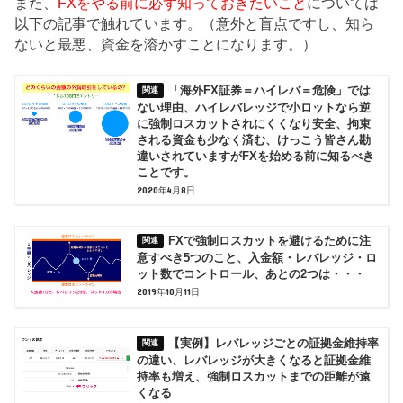
また、
FXをやる前に必ず知っておきたいこと
については
以下の記事で触れています。（意外と盲点ですし、知ら
ないと最悪、資金を溶かすことになります。）
「海外FX証券＝ハイレバ＝危険」では
ない理由、ハイレバレッジで小ロットなら逆
に強制ロスカットされにくくなり安全、拘束
される資金も少なく済む、けっこう皆さん勘
違いされていますがFXを始める前に知るべき
ことです。
2020年4月8日
FXで強制ロスカットを避けるために注
意すべき5つのこと、入金額・レバレッジ・ロ
ット数でコントロール、あとの2つは・・・
2019年10月11日
【実例】レバレッジごとの証拠金維持率
の違い、レバレッジが大きくなると証拠金維
持率も増え、強制ロスカットまでの距離が遠
くなる