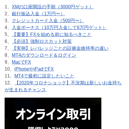
1、
XMの口座開設の手順（3000円ゲット）
2、
銀行振込入金（1万円〜）
3、
クレジットカード入金（500円〜）
4、
入金ボーナス（10万円入金して6万円ゲット）
5、
【重要】FXを始める前に知るべきこと
6、
【必須】強制ロスカット対策
7、
【実例】レバレッジごとの証拠金維持率の違い
8、
MT4のダウンロード＆ログイン
9、
MacでFX
10、
iPhoneやiPadでFX
11、
MT4で最初に設定したいこと
12、
【2020年コロナショック】不況期は新しいお金持ち
が生まれるチャンス