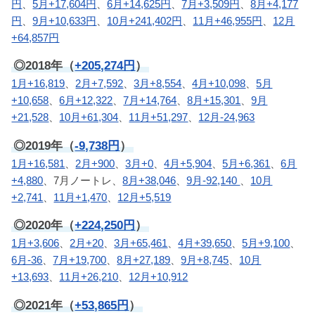
円
、
5月+17,604円
、
6月+14,625円
、
7月+3,509円
、
8月+4,177
円
、
9月+10,633円
、
10月+241,402円
、
11月+46,955円
、
12月
+64,857円
◎2018年（
+205,274円
）
1月+16,819
、
2月+7,592
、
3月+8,554
、
4月+10,098
、
5月
+10,658
、
6月+12,322
、
7月+14,764
、
8月+15,301
、
9月
+21,528
、
10月+61,304
、
11月+51,297
、
12月-24,963
◎2019年（
-9,738円
）
1月+16,581
、
2月+900
、
3月+0
、
4月+5,904
、
5月+6,361
、
6月
+4,880
、7月ノートレ、
8月+38,046
、
9月-92,140
、
10月
+2,741
、
11月+1,470
、
12月+5,519
◎2020年（
+224,250円
）
1月+3,606
、
2月+20
、
3月+65,461
、
4月+39,650
、
5月+9,100
、
6月-36
、
7月+19,700
、
8月+27,189
、
9月+8,745
、
10月
+13,693
、
11月+26,210
、
12月+10,912
◎2021年（
+53,865円
）