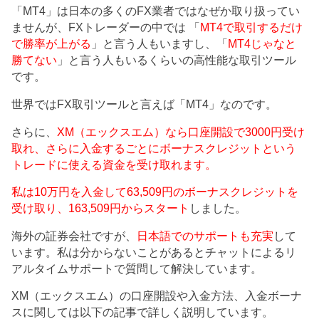
「MT4」は日本の多くのFX業者ではなぜか取り扱ってい
ませんが、FXトレーダーの中では 「
MT4で取引するだけ
で勝率が上がる
」と言う人もいますし、「
MT4じゃなと
勝てない
」と言う人もいるくらいの高性能な取引ツール
です。
世界ではFX取引ツールと言えば「MT4」なのです。
さらに、
XM（エックスエム）なら口座開設で3000円受け
取れ、さらに入金するごとにボーナスクレジットという
トレードに使える資金を受け取れます。
私は10万円を入金して63,509円のボーナスクレジットを
受け取り、163,509円からスタート
しました。
海外の証券会社ですが、
日本語でのサポートも充実
して
います。私は分からないことがあるとチャットによるリ
アルタイムサポートで質問して解決しています。
XM（エックスエム）の口座開設や入金方法、入金ボーナ
スに関しては以下の記事で詳しく説明しています。