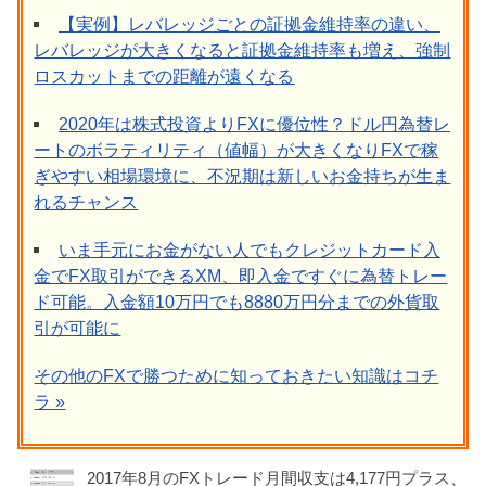
【実例】レバレッジごとの証拠金維持率の違い、
レバレッジが大きくなると証拠金維持率も増え、強制
ロスカットまでの距離が遠くなる
2020年は株式投資よりFXに優位性？ドル円為替レ
ートのボラティリティ（値幅）が大きくなりFXで稼
ぎやすい相場環境に、不況期は新しいお金持ちが生ま
れるチャンス
いま手元にお金がない人でもクレジットカード入
金でFX取引ができるXM、即入金ですぐに為替トレー
ド可能。入金額10万円でも8880万円分までの外貨取
引が可能に
その他のFXで勝つために知っておきたい知識はコチ
ラ »
2017年8月のFXトレード月間収支は4,177円プラス、