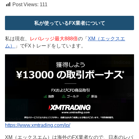
Post Views:
111
私が使っているFX業者について
私は現在、
レバレッジ最大888倍
の「
XM（エックスエ
ム）
」でFXトレードをしています。
https://www.xmtrading.com/jp/
XM（エックスエム）は海外のFX業者なので、日本のレバ