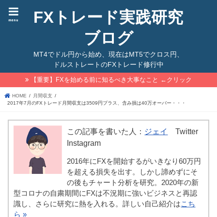
FXトレード実践研究
menu
ブログ
MT4でドル円から始め、現在はMT5でクロス円、
ドルストレートのFXトレード修行中
【重要】FXを始める前に知るべき大事なこと ←クリック
HOME
月間収支
2017年7月のFXトレード月間収支は3509円プラス、含み損は40万オーバー・・・
この記事を書いた人：
ジェイ
Twitter
Instagram
2016年にFXを開始するがいきなり60万円
を超える損失を出す。しかし諦めずにそ
の後もチャート分析を研究。2020年の新
型コロナの自粛期間にFXは不況期に強いビジネスと再認
識し、さらに研究に熱を入れる。詳しい自己紹介は
こち
ら »