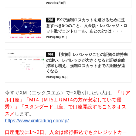
2020年4月8日
FXで強制ロスカットを避けるために注
意すべき5つのこと、入金額・レバレッジ・ロ
ット数でコントロール、あとの2つは・・・
2019年10月11日
【実例】レバレッジごとの証拠金維持率
の違い、レバレッジが大きくなると証拠金維
持率も増え、強制ロスカットまでの距離が遠
くなる
2019年10月14日
今すぐXM（エックスエム）でFX取引したい人は、
「リア
ル口座」「MT4（MT5よりMT4の方が安定していて優
秀）」「スタンダード口座」で口座開設することをオス
スメ
します。
https://www.xmtrading.com/jp/
口座開設に1〜2日、入金は銀行振込でもクレジットカー