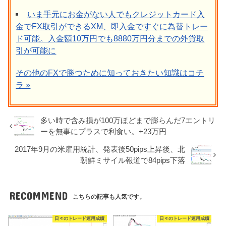
いま手元にお金がない人でもクレジットカード入
金でFX取引ができるXM、即入金ですぐに為替トレー
ド可能。入金額10万円でも8880万円分までの外貨取
引が可能に
その他のFXで勝つために知っておきたい知識はコチ
ラ »
多い時で含み損が100万ほどまで膨らんだ7エントリ
ーを無事にプラスで利食い。+23万円
2017年9月の米雇用統計、発表後50pips上昇後、北
朝鮮ミサイル報道で84pips下落
RECOMMEND
こちらの記事も人気です。
日々のトレード運用成績
日々のトレード運用成績