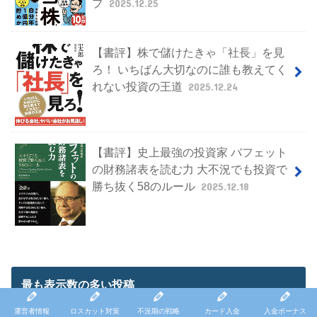
プ
2025.12.25
【書評】株で儲けたきゃ「社長」を見
ろ！ いちばん大切なのに誰も教えてく
れない投資の王道
2025.12.24
【書評】史上最強の投資家 バフェット
の財務諸表を読む力 大不況でも投資で
勝ち抜く58のルール
2025.12.18
最も表示数の多い投稿
運営者情報
ロスカット対策
不況期の戦略
カード入金
入金ボーナス