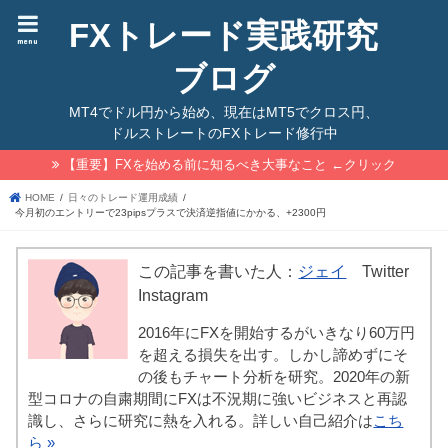
FXトレード実践研究
menu
ブログ
MT4でドル円から始め、現在はMT5でクロス円、
ドルストレートのFXトレード修行中
【重要】FXを始める前に知るべき大事なこと ←クリック
HOME
日々のトレード運用成績
今月初のエントリーで23pipsプラスで決済逆指値にかかる、+2300円
この記事を書いた人：
ジェイ
Twitter
Instagram
2016年にFXを開始するがいきなり60万円
を超える損失を出す。しかし諦めずにそ
の後もチャート分析を研究。2020年の新
型コロナの自粛期間にFXは不況期に強いビジネスと再認
識し、さらに研究に熱を入れる。詳しい自己紹介は
こち
ら »