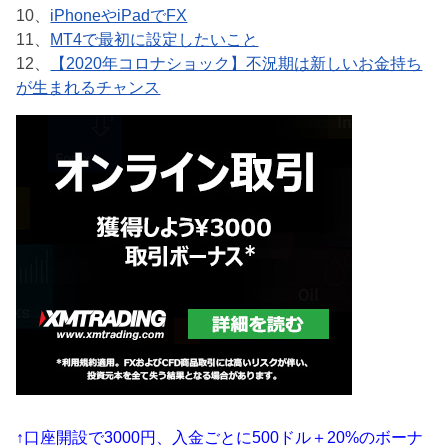
10、
iPhoneやiPadでFX
11、
MT4で最初に設定したいこと
12、
【2020年コロナショック】不況期は新しいお金持ち
が生まれるチャンス
↑口座開設で3000円、入金ごとに500ドル＋20%のボーナ