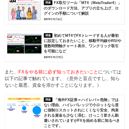
FX取引ツール「MT4（MetaTrader4）」
のダウンロード方法、アプリの立ち上げ、ロ
グインの手順について解説
2019年11月6日
初めてMT4でFXトレードする人が最初
に設定しておきたいこと、移動平均線やRSIや
複数時間軸チャート表示、ワンクリック取引
を可能になど
2019年11月11日
また、
FXをやる前に必ず知っておきたいこと
については
以下の記事で触れています。（意外と盲点ですし、知ら
ないと最悪、資金を溶かすことになります。）
「海外FX証券＝ハイレバ＝危険」では
ない理由、ハイレバレッジで小ロットなら逆
に強制ロスカットされにくくなり安全、拘束
される資金も少なく済む、けっこう皆さん勘
違いされていますがFXを始める前に知るべき
ことです。