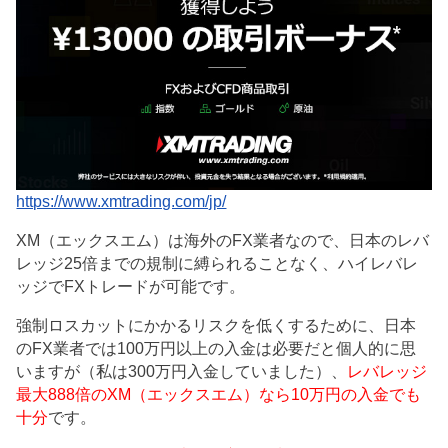
https://www.xmtrading.com/jp/
XM（エックスエム）は海外のFX業者なので、日本のレバ
レッジ25倍までの規制に縛られることなく、ハイレバレ
ッジでFXトレードが可能です。
強制ロスカットにかかるリスクを低くするために、日本
のFX業者では100万円以上の入金は必要だと個人的に思
いますが（私は300万円入金していました）、
レバレッジ
最大888倍のXM（エックスエム）なら10万円の入金でも
十分
です。