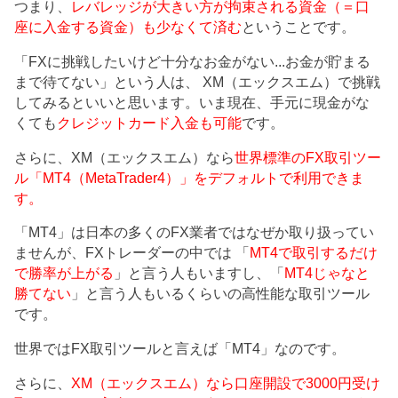
つまり、
レバレッジが大きい方が拘束される資金（＝口
座に入金する資金）も少なくて済む
ということです。
「FXに挑戦したいけど十分なお金がない...お金が貯まる
まで待てない」という人は、 XM（エックスエム）で挑戦
してみるといいと思います。いま現在、手元に現金がな
くても
クレジットカード入金も可能
です。
さらに、XM（エックスエム）なら
世界標準のFX取引ツー
ル「MT4（MetaTrader4）」をデフォルトで利用できま
す。
「MT4」は日本の多くのFX業者ではなぜか取り扱ってい
ませんが、FXトレーダーの中では 「
MT4で取引するだけ
で勝率が上がる
」と言う人もいますし、「
MT4じゃなと
勝てない
」と言う人もいるくらいの高性能な取引ツール
です。
世界ではFX取引ツールと言えば「MT4」なのです。
さらに、
XM（エックスエム）なら口座開設で3000円受け