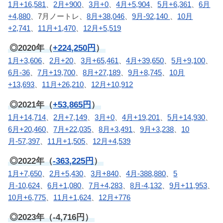
1月+16,581
、
2月+900
、
3月+0
、
4月+5,904
、
5月+6,361
、
6月
+4,880
、7月ノートレ、
8月+38,046
、
9月-92,140
、
10月
+2,741
、
11月+1,470
、
12月+5,519
◎2020年（
+224,250円
）
1月+3,606
、
2月+20
、
3月+65,461
、
4月+39,650
、
5月+9,100
、
6月-36
、
7月+19,700
、
8月+27,189
、
9月+8,745
、
10月
+13,693
、
11月+26,210
、
12月+10,912
◎2021年（
+53,865円
）
1月+14,714
、
2月+7,149
、
3月+0
、
4月+19,201
、
5月+14,930
、
6月+20,460
、
7月+22,035
、
8月+3,491
、
9月+3,238
、
10
月-57,397
、
11月+1,505
、
12月+4,539
◎2022年（
-363,225円
）
1月+7,650
、
2月+5,430
、
3月+840
、
4月-388,880
、
5
月-10,624
、
6月+1,080
、
7月+4,283
、
8月-4,132
、
9月+11,953
、
10月+6,775
、
11月+1,624
、
12月+776
◎2023年（-4,716円）