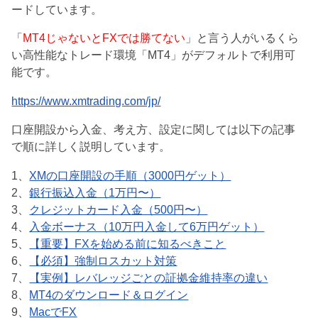
ードしています。
「
MT4じゃないとFXでは勝てない
」と言う人がいるくら
い高性能なトレード環境「MT4」がデフォルトで利用可
能です。
https://www.xmtrading.com/jp/
口座開設から入金、考え方、設定に関しては以下の記事
で順に詳しく説明しています。
1、
XMの口座開設の手順（3000円ゲット）
2、
銀行振込入金（1万円〜）
3、
クレジットカード入金（500円〜）
4、
入金ボーナス（10万円入金して6万円ゲット）
5、
【重要】FXを始める前に知るべきこと
6、
【必須】強制ロスカット対策
7、
【実例】レバレッジごとの証拠金維持率の違い
8、
MT4のダウンロード＆ログイン
9、
MacでFX