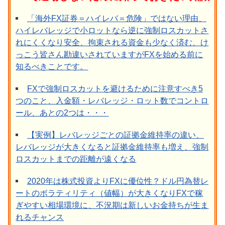
「海外FX証券＝ハイレバ＝危険」ではない理由、
ハイレバレッジで小ロットなら逆に強制ロスカットさ
れにくくなり安全、拘束される資金も少なく済む、け
っこう皆さん勘違いされていますがFXを始める前に
知るべきことです。
FXで強制ロスカットを避けるために注意すべき5
つのこと、入金額・レバレッジ・ロット数でコントロ
ール、あとの2つは・・・
【実例】レバレッジごとの証拠金維持率の違い、
レバレッジが大きくなると証拠金維持率も増え、強制
ロスカットまでの距離が遠くなる
2020年は株式投資よりFXに優位性？ドル円為替レ
ートのボラティリティ（値幅）が大きくなりFXで稼
ぎやすい相場環境に、不況期は新しいお金持ちが生ま
れるチャンス