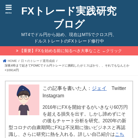
FXトレード実践研究
menu
ブログ
MT4でドル円から始め、現在はMT5でクロス円、
ドルストレートのFXトレード修行中
【重要】FXを始める前に知るべき大事なこと ←クリック
HOME
日々のトレード運用成績
深夜4時まで起きてFOMCでドル円トレードに挑戦したがミスばかり、、それでもなんとか
+10914円
この記事を書いた人：
ジェイ
Twitter
Instagram
2016年にFXを開始するがいきなり60万円
を超える損失を出す。しかし諦めずにそ
の後もチャート分析を研究。2020年の新
型コロナの自粛期間にFXは不況期に強いビジネスと再認
識し、さらに研究に熱を入れる。詳しい自己紹介は
こち