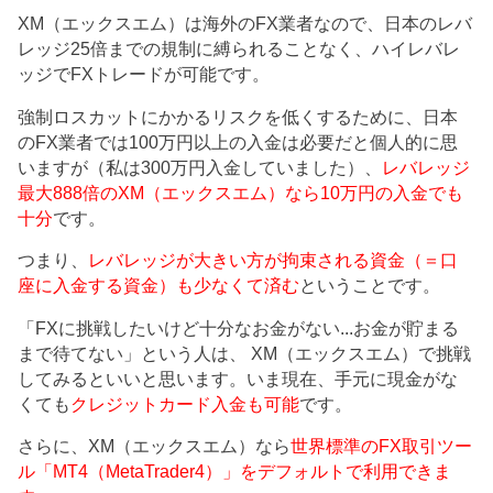
XM（エックスエム）は海外のFX業者なので、日本のレバ
レッジ25倍までの規制に縛られることなく、ハイレバレ
ッジでFXトレードが可能です。
強制ロスカットにかかるリスクを低くするために、日本
のFX業者では100万円以上の入金は必要だと個人的に思
いますが（私は300万円入金していました）、
レバレッジ
最大888倍のXM（エックスエム）なら10万円の入金でも
十分
です。
つまり、
レバレッジが大きい方が拘束される資金（＝口
座に入金する資金）も少なくて済む
ということです。
「FXに挑戦したいけど十分なお金がない...お金が貯まる
まで待てない」という人は、 XM（エックスエム）で挑戦
してみるといいと思います。いま現在、手元に現金がな
くても
クレジットカード入金も可能
です。
さらに、XM（エックスエム）なら
世界標準のFX取引ツー
ル「MT4（MetaTrader4）」をデフォルトで利用できま