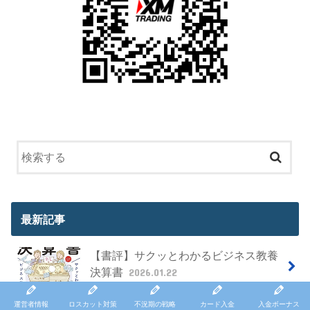
最新記事
【書評】サクッとわかるビジネス教養
決算書
2026.01.22
運営者情報
ロスカット対策
不況期の戦略
カード入金
入金ボーナス