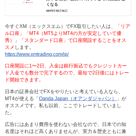
くなる
2019年10月14日
今すぐXM（エックスエム）でFX取引したい人は、
「リア
ル口座」「MT4（MT5よりMT4の方が安定していて優
秀）」「スタンダード口座」で口座開設することをオス
スメ
します。
https://www.xmtrading.com/jp/
口座開設に1〜2日、入金は銀行振込でもクレジットカー
ド入金でも数分で完了するので、最短で2日後にはトレー
ド開始できます。
日本の証券会社でFXをやりたいと考えている人なら、
MT4が使える「
Oanda Japan（オアンダジャパン）
」が
オススメです。私も以前、ここでトレードしていまし
た。
広告にはあまり費用を使わない会社なので、日本での知
名度はそれほど高くありませんが、実力＆歴史ともに兼