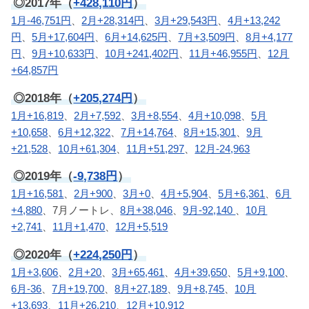
◎2017年（
+428,110円
）
1月-46,751円
、
2月+28,314円
、
3月+29,543円
、
4月+13,242
円
、
5月+17,604円
、
6月+14,625円
、
7月+3,509円
、
8月+4,177
円
、
9月+10,633円
、
10月+241,402円
、
11月+46,955円
、
12月
+64,857円
◎2018年（
+205,274円
）
1月+16,819
、
2月+7,592
、
3月+8,554
、
4月+10,098
、
5月
+10,658
、
6月+12,322
、
7月+14,764
、
8月+15,301
、
9月
+21,528
、
10月+61,304
、
11月+51,297
、
12月-24,963
◎2019年（
-9,738円
）
1月+16,581
、
2月+900
、
3月+0
、
4月+5,904
、
5月+6,361
、
6月
+4,880
、7月ノートレ、
8月+38,046
、
9月-92,140
、
10月
+2,741
、
11月+1,470
、
12月+5,519
◎2020年（
+224,250円
）
1月+3,606
、
2月+20
、
3月+65,461
、
4月+39,650
、
5月+9,100
、
6月-36
、
7月+19,700
、
8月+27,189
、
9月+8,745
、
10月
+13,693
、
11月+26,210
、
12月+10,912