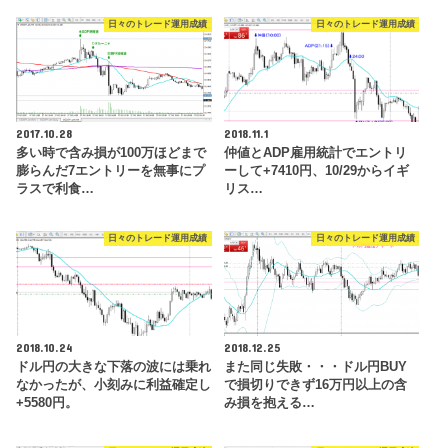
日々のトレード運用成績
日々のトレード運用成績
2017.10.28
2018.11.1
多い時で含み損が100万ほどまで
仲値とADP雇用統計でエントリ
膨らんだ7エントリーを無事にプ
ーして+7410円、10/29からイギ
ラスで利食…
リス…
日々のトレード運用成績
日々のトレード運用成績
2018.10.24
2018.12.25
ドル円の大きな下落の波には乗れ
また同じ失敗・・・ドル円BUY
なかったが、小刻みに利益確定し
で損切りできず16万円以上の含
+5580円。
み損を抱える…