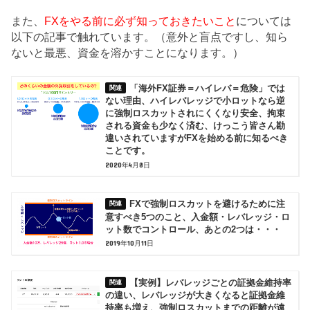
また、
FXをやる前に必ず知っておきたいこと
については
以下の記事で触れています。（意外と盲点ですし、知ら
ないと最悪、資金を溶かすことになります。）
「海外FX証券＝ハイレバ＝危険」では
ない理由、ハイレバレッジで小ロットなら逆
に強制ロスカットされにくくなり安全、拘束
される資金も少なく済む、けっこう皆さん勘
違いされていますがFXを始める前に知るべき
ことです。
2020年4月8日
FXで強制ロスカットを避けるために注
意すべき5つのこと、入金額・レバレッジ・ロ
ット数でコントロール、あとの2つは・・・
2019年10月11日
【実例】レバレッジごとの証拠金維持率
の違い、レバレッジが大きくなると証拠金維
持率も増え、強制ロスカットまでの距離が遠