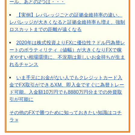
ール、あとの2つは・・・
【実例】レバレッジごとの証拠金維持率の違い、
レバレッジが大きくなると証拠金維持率も増え、強制
ロスカットまでの距離が遠くなる
2020年は株式投資よりFXに優位性？ドル円為替レ
ートのボラティリティ（値幅）が大きくなりFXで稼
ぎやすい相場環境に、不況期は新しいお金持ちが生ま
れるチャンス
いま手元にお金がない人でもクレジットカード入
金でFX取引ができるXM、即入金ですぐに為替トレー
ド可能。入金額10万円でも8880万円分までの外貨取
引が可能に
その他のFXで勝つために知っておきたい知識はコチ
ラ »