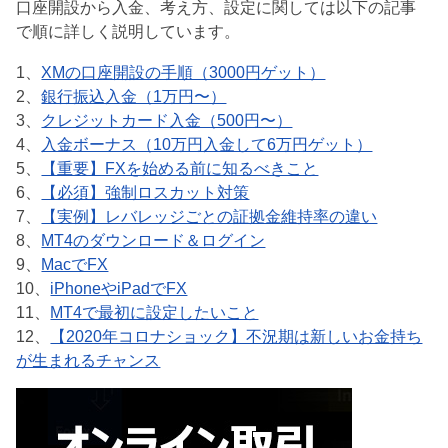
口座開設から入金、考え方、設定に関しては以下の記事
で順に詳しく説明しています。
1、
XMの口座開設の手順（3000円ゲット）
2、
銀行振込入金（1万円〜）
3、
クレジットカード入金（500円〜）
4、
入金ボーナス（10万円入金して6万円ゲット）
5、
【重要】FXを始める前に知るべきこと
6、
【必須】強制ロスカット対策
7、
【実例】レバレッジごとの証拠金維持率の違い
8、
MT4のダウンロード＆ログイン
9、
MacでFX
10、
iPhoneやiPadでFX
11、
MT4で最初に設定したいこと
12、
【2020年コロナショック】不況期は新しいお金持ち
が生まれるチャンス