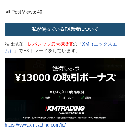
Post Views:
40
私が使っているFX業者について
私は現在、
レバレッジ最大888倍
の「
XM（エックスエ
ム）
」でFXトレードをしています。
https://www.xmtrading.com/jp/