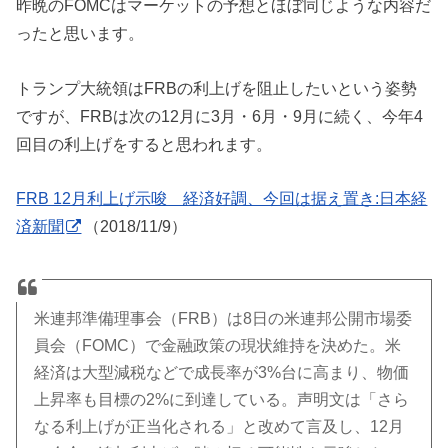
昨晩のFOMCはマーケットの予想とほぼ同じような内容だ
ったと思います。
トランプ大統領はFRBの利上げを阻止したいという姿勢
ですが、FRBは次の12月に3月・6月・9月に続く、今年4
回目の利上げをすると思われます。
FRB 12月利上げ示唆 経済好調、今回は据え置き:日本経
済新聞
（2018/11/9）
米連邦準備理事会（FRB）は8日の米連邦公開市場委
員会（FOMC）で金融政策の現状維持を決めた。米
経済は大型減税などで成長率が3%台に高まり、物価
上昇率も目標の2%に到達している。声明文は「さら
なる利上げが正当化される」と改めて言及し、12月