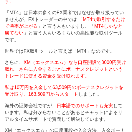
す。
「MT4」は日本の多くのFX業者ではなぜか取り扱ってい
ませんが、FXトレーダーの中では 「
MT4で取引するだけ
で勝率が上がる
」と言う人もいますし、「
MT4じゃなと
勝てない
」と言う人もいるくらいの高性能な取引ツール
です。
世界ではFX取引ツールと言えば「MT4」なのです。
さらに、
XM（エックスエム）なら口座開設で3000円受け
取れ、さらに入金するごとにボーナスクレジットという
トレードに使える資金を受け取れます。
私は10万円を入金して63,509円のボーナスクレジットを
受け取り、163,509円からスタート
しました。
海外の証券会社ですが、
日本語でのサポートも充実
して
います。私は分からないことがあるとチャットによるリ
アルタイムサポートで質問して解決しています。
XM（エックスエム）の口座開設や入金方法、入金ボーナ