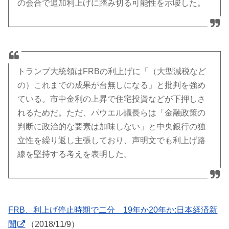
の会合で追加利上げに踏み切る可能性を示唆した。
トランプ大統領はFRBの利上げに「（大型減税など
の）これまでの成果が台無しになる」と批判を強め
ている。市中金利の上昇で住宅投資などが下押しさ
れるためだ。ただ、パウエル議長らは「金融政策の
判断に政治的な要素は加味しない」と中央銀行の独
立性を繰り返し主張しており、声明文でも利上げ路
線を堅持する考えを表明した。
FRB、利上げ停止時期で二分 19年か20年か:日本経済新
聞
（2018/11/9）