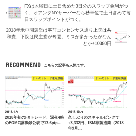
FXは木曜日に土日含めた3日分のスワップ金利がつ
く、オアンダNYサーバーなら秒単位で土日含めて毎
日スワップポイントがつく。
2018年米中間選挙は事前コンセンサス通り上院は共
和党、下院は民主党が奪還。ミスが多かったがなん
とか+10380円
RECOMMEND
こちらの記事も人気です。
日々のトレード運用成績
日々のトレード運用成績
2018.1.4
2018.10.4
2018年初のFXトレード、深夜4時
久しぶりのスキャルピングで
のFOMC議事録公表で13.6pip…
+3,332円、ISM非製造業（2018
年9月…