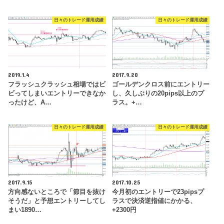
日々のトレード運用成績
日々のトレード運用成績
2019.1.4
2017.9.20
フラッシュクラッシュ相場ではビ
ゴールデンクロス前にエントリー
ビってしまいエントリーできなか
し、久しぶりの20pips以上のプ
ったけど、A…
ラス。+…
日々のトレード運用成績
日々のトレード運用成績
2017.9.15
2017.10.25
方向感ないところで「節目を抜け
今月初のエントリーで23pipsプ
そうだ」と予想エントリーしてし
ラスで決済逆指値にかかる、
まい1890…
+2300円