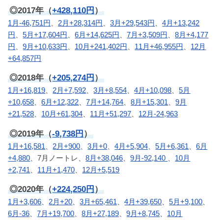
◎2017年（
+428,110円
）
1月-46,751円
、
2月+28,314円
、
3月+29,543円
、
4月+13,242
円
、
5月+17,604円
、
6月+14,625円
、
7月+3,509円
、
8月+4,177
円
、
9月+10,633円
、
10月+241,402円
、
11月+46,955円
、
12月
+64,857円
◎2018年（
+205,274円
）
1月+16,819
、
2月+7,592
、
3月+8,554
、
4月+10,098
、
5月
+10,658
、
6月+12,322
、
7月+14,764
、
8月+15,301
、
9月
+21,528
、
10月+61,304
、
11月+51,297
、
12月-24,963
◎2019年（
-9,738円
）
1月+16,581
、
2月+900
、
3月+0
、
4月+5,904
、
5月+6,361
、
6月
+4,880
、7月ノートレ、
8月+38,046
、
9月-92,140
、
10月
+2,741
、
11月+1,470
、
12月+5,519
◎2020年（
+224,250円
）
1月+3,606
、
2月+20
、
3月+65,461
、
4月+39,650
、
5月+9,100
、
6月-36
、
7月+19,700
、
8月+27,189
、
9月+8,745
、
10月