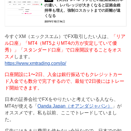
の違い、レバレッジが大きくなると証拠金維
持率も増え、強制ロスカットまでの距離が遠
くなる
2019年10月14日
今すぐXM（エックスエム）でFX取引したい人は、
「リア
ル口座」「MT4（MT5よりMT4の方が安定していて優
秀）」「スタンダード口座」で口座開設することをオス
スメ
します。
https://www.xmtrading.com/jp/
口座開設に1〜2日、入金は銀行振込でもクレジットカー
ド入金でも数分で完了するので、最短で2日後にはトレー
ド開始できます。
日本の証券会社でFXをやりたいと考えている人なら、
MT4が使える「
Oanda Japan（オアンダジャパン）
」が
オススメです。私も以前、ここでトレードしていまし
た。
広告にはあまり費用を使わない会社なので、日本での知