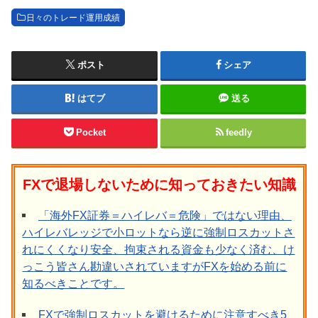
日々のトレード運用成績
ポスト
シェア
はてブ
送る
Pocket
feedly
FXで退場しないために知っておきたい知識
「海外FX証券＝ハイレバ＝危険」ではない理由、
ハイレバレッジで小ロットなら逆に強制ロスカットさ
れにくくなり安全、拘束される資金も少なく済む、け
っこう皆さん勘違いされていますがFXを始める前に
知るべきことです。
FXで強制ロスカットを避けるために注意すべき5