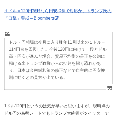
１ドル＝120円視野なら円安抑制で対応か、トランプ氏の
「口撃」警戒 – Bloomberg
ドル・円相場は今月に入り昨年11月以来の１ドル＝
114円台を回復した。今後120円に向けて一段とドル
高・円安が進んだ場合、貿易不均衡の是正を公約に
掲げる米トランプ政権からの批判を招く恐れがあ
り、日本は金融緩和策の修正などで自主的に円安抑
制に動くとの見方が出ている。
1ドル120円というのは気が早いと思いますが、現時点の
ドル円の為替レートでもトランプ大統領がツイッターで