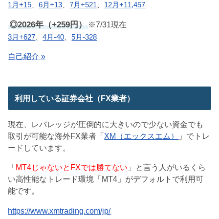
1月+15
、
6月+13
、
7月+521
、
12月+11,457
◎2026年（+259円）
※7/31現在
3月+627
、
4月-40
、
5月-328
自己紹介 »
利用している証券会社（FX業者）
現在、レバレッジが圧倒的に大きいので少ない資金でも
取引が可能な海外FX業者「
XM（エックスエム）
」でトレ
ードしています。
「
MT4じゃないとFXでは勝てない
」と言う人がいるくら
い高性能なトレード環境「MT4」がデフォルトで利用可
能です。
https://www.xmtrading.com/jp/