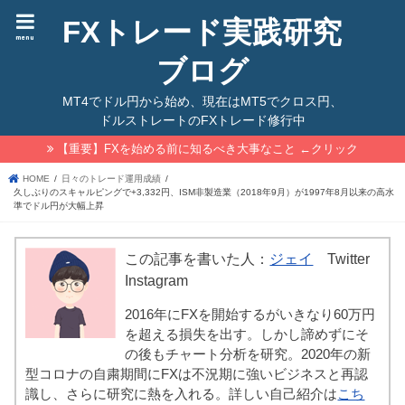
FXトレード実践研究
menu
ブログ
MT4でドル円から始め、現在はMT5でクロス円、
ドルストレートのFXトレード修行中
【重要】FXを始める前に知るべき大事なこと ←クリック
HOME
日々のトレード運用成績
久しぶりのスキャルピングで+3,332円、ISM非製造業（2018年9月）が1997年8月以来の高水
準でドル円が大幅上昇
この記事を書いた人：
ジェイ
Twitter
Instagram
2016年にFXを開始するがいきなり60万円
を超える損失を出す。しかし諦めずにそ
の後もチャート分析を研究。2020年の新
型コロナの自粛期間にFXは不況期に強いビジネスと再認
識し、さらに研究に熱を入れる。詳しい自己紹介は
こち