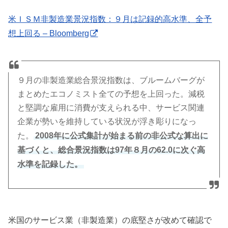
米ＩＳＭ非製造業景況指数：９月は記録的高水準、全予
想上回る – Bloomberg
９月の非製造業総合景況指数は、ブルームバーグが
まとめたエコノミスト全ての予想を上回った。減税
と堅調な雇用に消費が支えられる中、サービス関連
企業が勢いを維持している状況が浮き彫りになっ
2008年に公式集計が始まる前の非公式な算出に
た。
基づくと、総合景況指数は97年８月の62.0に次ぐ高
水準を記録した。
米国のサービス業（非製造業）の底堅さが改めて確認で