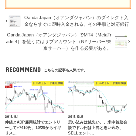
Oanda Japan（オアンダジャパン）のダイレクト入
金ならすぐに即時入金される、その手順と対応銀行
Oanda Japan（オアンダジャパン）でMT4（MetaTr
ader4）を使うにはサブアカウント（NYサーバー/東
京サーバー）を作る必要がある。
RECOMMEND
こちらの記事も人気です。
日々のトレード運用成績
日々のトレード運用成績
2018.11.1
2018.12.5
仲値とADP雇用統計でエントリ
思い込みは銭失い、、米中首脳会
ーして+7410円、10/29からイギ
談でドル円は上昇と思い込み、
リス…
SELLエント…