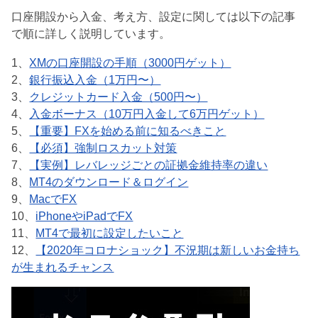
口座開設から入金、考え方、設定に関しては以下の記事
で順に詳しく説明しています。
1、
XMの口座開設の手順（3000円ゲット）
2、
銀行振込入金（1万円〜）
3、
クレジットカード入金（500円〜）
4、
入金ボーナス（10万円入金して6万円ゲット）
5、
【重要】FXを始める前に知るべきこと
6、
【必須】強制ロスカット対策
7、
【実例】レバレッジごとの証拠金維持率の違い
8、
MT4のダウンロード＆ログイン
9、
MacでFX
10、
iPhoneやiPadでFX
11、
MT4で最初に設定したいこと
12、
【2020年コロナショック】不況期は新しいお金持ち
が生まれるチャンス