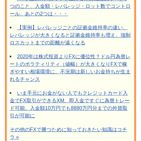
つのこと、入金額・レバレッジ・ロット数でコントロ
ール、あとの2つは・・・
【実例】レバレッジごとの証拠金維持率の違い、
レバレッジが大きくなると証拠金維持率も増え、強制
ロスカットまでの距離が遠くなる
2020年は株式投資よりFXに優位性？ドル円為替レ
ートのボラティリティ（値幅）が大きくなりFXで稼
ぎやすい相場環境に、不況期は新しいお金持ちが生ま
れるチャンス
いま手元にお金がない人でもクレジットカード入
金でFX取引ができるXM、即入金ですぐに為替トレー
ド可能。入金額10万円でも8880万円分までの外貨取
引が可能に
その他のFXで勝つために知っておきたい知識はコチ
ラ »