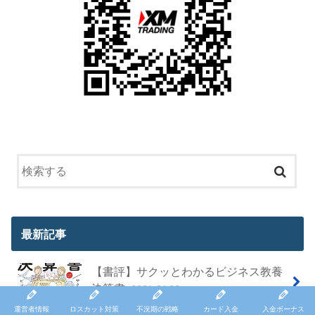
最新記事
【書評】サクッとわかるビジネス教養
決算書
2026.01.22
運営者情報
ロスカット対策
不況期の戦略
カード入金
入金ボーナス