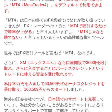
ル「MT4（MetaTrader4）」をデフォルトで利用できま
す。
「MT4」は日本の多くのFX業者ではなぜか取り扱ってい
ませんが、FXトレーダーの中では 「
MT4で取引するだけ
で勝率が上がる
」と言う人もいますし、「
MT4じゃなと
勝てない
」と言う人もいるくらいの高性能な取引ツール
です。
世界ではFX取引ツールと言えば「MT4」なのです。
さらに、
XM（エックスエム）なら口座開設で3000円受け
取れ、さらに入金するごとにボーナスクレジットという
トレードに使える資金を受け取れます。
私は10万円を入金して63,509円のボーナスクレジットを
受け取り、163,509円からスタート
しました。
海外の証券会社ですが、
日本語でのサポートも充実
して
います。私は分からないことがあるとチャットによるリ
アルタイムサポートで質問して解決しています。