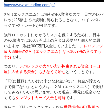
https://www.xmtrading.com/jp/
XM（エックスエム）は海外のFX業者なので、日本のレバ
レッジ25倍までの規制に縛られることなく、ハイレバレ
ッジでFXトレードが可能です。
強制ロスカットにかかるリスクを低くするために、日本
のFX業者では100万円以上の入金は必要だと個人的に思
いますが（私は300万円入金していました）、
レバレッジ
最大888倍のXM（エックスエム）なら10万円の入金でも
十分
です。
つまり、
レバレッジが大きい方が拘束される資金（＝口
座に入金する資金）も少なくて済む
ということです。
「FXに挑戦したいけど十分なお金がない...お金が貯まる
まで待てない」という人は、 XM（エックスエム）で挑戦
してみるといいと思います。いま現在、手元に現金がな
くても
クレジットカード入金も可能
です。
さらに、XM（エックスエム）なら
世界標準のFX取引ツー